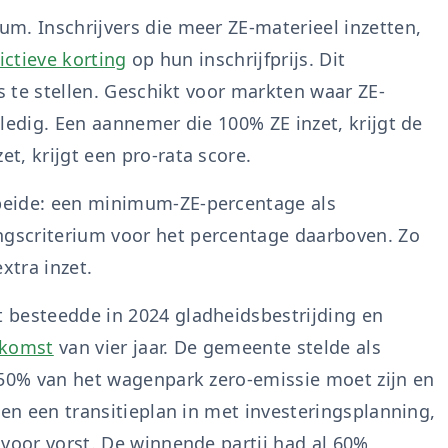
m. Inschrijvers die meer ZE-materieel inzetten,
fictieve korting
op hun inschrijfprijs. Dit
is te stellen. Geschikt voor markten waar ZE-
ledig. Een aannemer die 100% ZE inzet, krijgt de
t, krijgt een pro-rata score.
beide: een minimum-ZE-percentage als
gscriterium voor het percentage daarboven. Zo
xtra inzet.
 besteedde in 2024 gladheidsbestrijding en
nkomst
van vier jaar. De gemeente stelde als
 50% van het wagenpark zero-emissie moet zijn en
den een transitieplan in met investeringsplanning,
 voor vorst. De winnende partij had al 60%