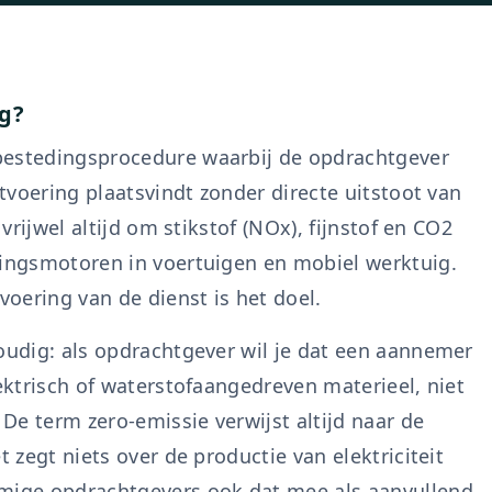
ng?
bestedingsprocedure waarbij de opdrachtgever
itvoering plaatsvindt zonder directe uitstoot van
 vrijwel altijd om stikstof (NOx), fijnstof en CO2
dingsmotoren in voertuigen en mobiel werktuig.
voering van de dienst is het doel.
voudig: als opdrachtgever wil je dat een aannemer
lektrisch of waterstofaangedreven materieel, niet
De term zero-emissie verwijst altijd naar de
t zegt niets over de productie van elektriciteit
mmige opdrachtgevers ook dat mee als aanvullend