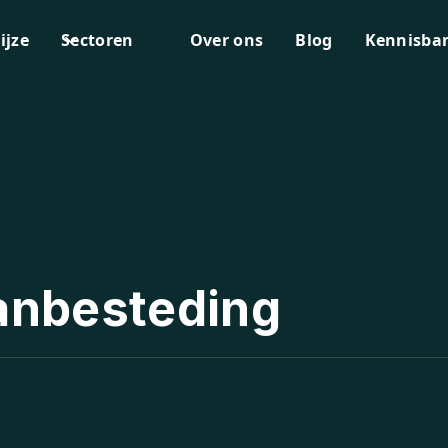
ijze
Sectoren
Over ons
Blog
Kennisba
anbesteding