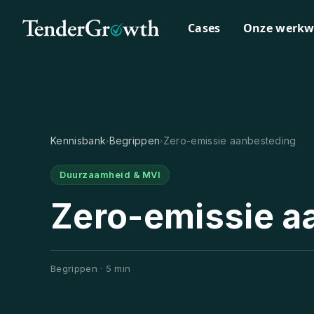
Cases
Onze werkw
Kennisbank
Begrippen
Zero-emissie aanbesteding
›
›
Duurzaamheid & MVI
Zero-emissie a
Begrippen · 5 min