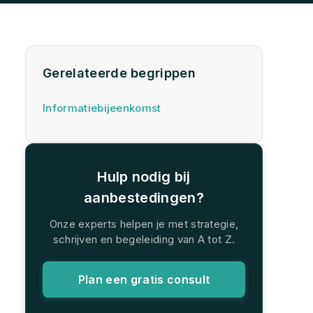
Gerelateerde begrippen
Informatiebijeenkomst
Hulp nodig bij
aanbestedingen?
Onze experts helpen je met strategie,
schrijven en begeleiding van A tot Z.
Plan een gratis consult