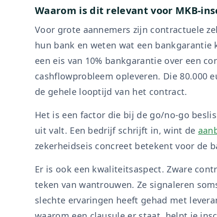
Waarom is dit relevant voor MKB-ins
Voor grote aannemers zijn contractuele ze
hun bank en weten wat een bankgarantie ko
een eis van 10% bankgarantie over een co
cashflowprobleem opleveren. Die 80.000 e
de gehele looptijd van het contract.
Het is een factor die bij de go/no-go besli
uit valt. Een bedrijf schrijft in, wint de
aan
zekerheidseis concreet betekent voor de bal
Er is ook een kwaliteitsaspect. Zware contr
teken van wantrouwen. Ze signaleren soms
slechte ervaringen heeft gehad met levera
waarom een clausule er staat, helpt je in