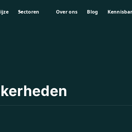
ijze
Sectoren
Over ons
Blog
Kennisba
ekerheden