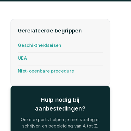
Gerelateerde begrippen
Geschiktheidseisen
UEA
Niet-openbare procedure
Hulp nodig bij
aanbestedingen?
Onze experts helpen je met strategie,
schrijven en begeleiding van A tot Z.