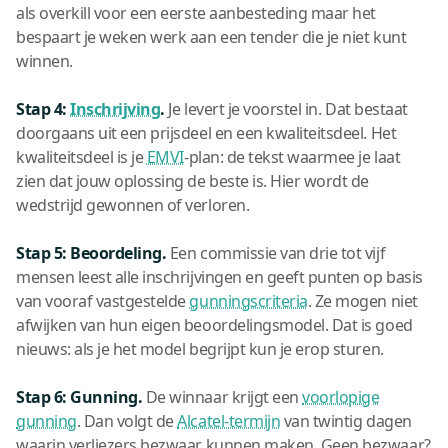
als overkill voor een eerste aanbesteding maar het
bespaart je weken werk aan een tender die je niet kunt
winnen.
Stap 4:
Inschrijving
.
Je levert je voorstel in. Dat bestaat
doorgaans uit een prijsdeel en een kwaliteitsdeel. Het
kwaliteitsdeel is je
EMVI
-plan: de tekst waarmee je laat
zien dat jouw oplossing de beste is. Hier wordt de
wedstrijd gewonnen of verloren.
Stap 5: Beoordeling.
Een commissie van drie tot vijf
mensen leest alle inschrijvingen en geeft punten op basis
van vooraf vastgestelde
gunningscriteria
. Ze mogen niet
afwijken van hun eigen beoordelingsmodel. Dat is goed
nieuws: als je het model begrijpt kun je erop sturen.
Stap 6: Gunning.
De winnaar krijgt een
voorlopige
gunning
. Dan volgt de
Alcatel-termijn
van twintig dagen
waarin verliezers bezwaar kunnen maken. Geen bezwaar?