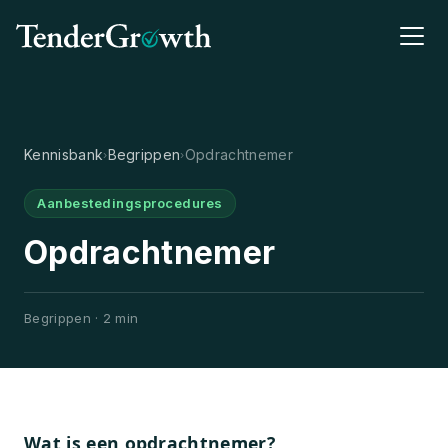
Kennisbank
Begrippen
Opdrachtnemer
›
›
Aanbestedingsprocedures
Opdrachtnemer
Begrippen · 2 min
Wat is een opdrachtnemer?