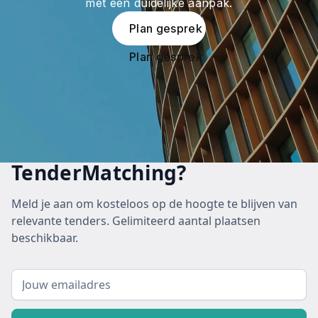
met een duidelijke aanpak.
Plan gesprek
Plan gesprek
TenderMatching?
Meld je aan om kosteloos op de hoogte te blijven van
relevante tenders. Gelimiteerd aantal plaatsen
beschikbaar.