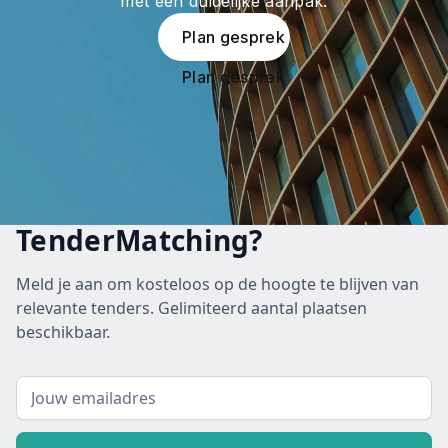
met een duidelijke aanpak.
Plan gesprek
Plan gesprek
TenderMatching?
Meld je aan om kosteloos op de hoogte te blijven van
relevante tenders. Gelimiteerd aantal plaatsen
beschikbaar.