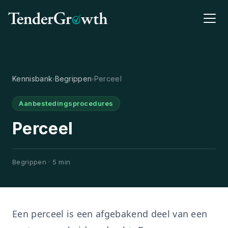
Kennisbank
Begrippen
Perceel
›
›
Aanbestedingsprocedures
Perceel
Begrippen · 5 min
Een perceel is een afgebakend deel van een