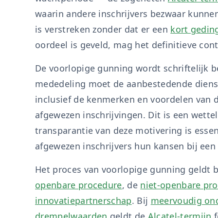
waarin andere inschrijvers bezwaar kunnen
is verstreken zonder dat er een
kort gedin
oordeel is geveld, mag het definitieve con
De voorlopige gunning wordt schriftelijk b
mededeling moet de aanbestedende dienst
inclusief de kenmerken en voordelen van
afgewezen inschrijvingen. Dit is een wettel
transparantie van deze motivering is ess
afgewezen inschrijvers hun kansen bij een
Het proces van voorlopige gunning geldt b
openbare procedure
, de
niet-openbare pr
innovatiepartnerschap
. Bij
meervoudig on
drempelwaarden
geldt de
Alcatel-termijn
f