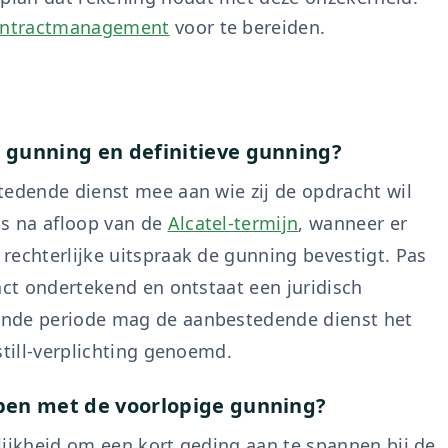
ontractmanagement
voor te bereiden.
e gunning en definitieve gunning?
tedende dienst mee aan wie zij de opdracht wil
ts na afloop van de
Alcatel-termijn
, wanneer er
rechterlijke uitspraak de gunning bevestigt. Pas
act ondertekend en ontstaat een juridisch
ende periode mag de aanbestedende dienst het
still-verplichting genoemd.
s ben met de voorlopige gunning?
jkheid om een kort geding aan te spannen bij de