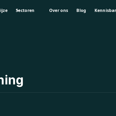
ijze
Sectoren
Over ons
Blog
Kennisba
ning