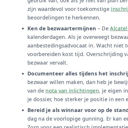
gebruik van, ook als je niet van plan b
zijn waardevol voor toekomstige
inschr
beoordelingen te herkennen.
Ken de bezwaartermijnen
– De
Alcatel
kalenderdagen. Als je overweegt bezwaa
aanbestedingsadvocaat in. Wacht niet t
voorbereiden kost tijd. Overschrijding v
bezwaar vervalt.
Documenteer alles tijdens het inschri
bezwaar willen maken, dan heb je bewij
van de
nota van inlichtingen
, je eigen 
je dossier, hoe sterker je positie in een
Bereid je als winnaar voor op de stand
dag na de voorlopige gunning. Er kan e
Zorg voor een realistisch implementati