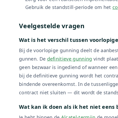
Gebruik de standstill-periode om het
c
Veelgestelde vragen
Wat is het verschil tussen voorlopig
Bij de voorlopige gunning deelt de aanbes
gunnen. De
definitieve gunning
vindt plaa
geen bezwaar is ingediend of wanneer een 
bij de definitieve gunning wordt het contr
bindende overeenkomst. In de tussenligg
contract niet sluiten — dit wordt de stand
Wat kan ik doen als ik het niet een
Je hebt binnen de
Alcatel-termijn
de mogeli