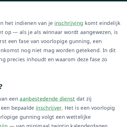
n het indienen van je
inschrijving
komt eindelijk
et op — als je als winnaar wordt aangewezen, is
eerst een fase van voorlopige gunning, een
eenkomst nog niet mag worden getekend. In dit
ing precies inhoudt en waarom deze fase zo
?
 van een
aanbestedende dienst
dat zij
n een bepaalde
inschrijver
. Het is een voorlopig
orlopige gunning volgt een wettelijke
mijn
— van minimaal twintig kalenderdagen,