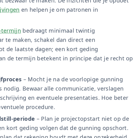
ent bezwaar te maken. De inzichten die je opdoet
ijvingen
en helpen je om patronen in
-termijn
bedraagt minimaal twintig
r te maken, schakel dan direct een
ot de laatste dagen; een kort geding
an de termijn betekent in principe dat je recht op
jfproces
– Mocht je na de voorlopige gunning
s nodig. Bewaar alle communicatie, verslagen
inschrijving en eventuele presentaties. Hoe beter
 eventuele procedure.
still-periode
– Plan je projectopstart niet op de
en kort geding volgen dat de gunning opschort.
eplan dat rekening houdt met deze onzekerheid.