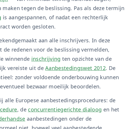
 maken tegen de beslissing. Pas als deze termijn
g
is aangespannen, of nadat een rechterlijk
tract worden gesloten.
ekendgemaakt aan alle inschrijvers. In deze
 de redenen voor de beslissing vermelden,
 de winnende
inschrijving
ten opzichte van de
ijk vereiste uit de
Aanbestedingswet 2012
. De
entieel: zonder voldoende onderbouwing kunnen
 eventueel bezwaar moeilijk beoordelen.
ij alle Europese aanbestedingsprocedures: de
ocedure
, de
concurrentiegerichte dialoog
en het
derhandse
aanbestedingen onder de
ormeel niet, hoewel veel aanbestedende