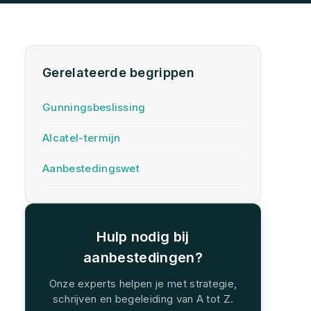
Gerelateerde begrippen
Gunningsbeslissing
Alcatel-termijn
Aanbestedingswet
Hulp nodig bij
aanbestedingen?
Onze experts helpen je met strategie,
schrijven en begeleiding van A tot Z.